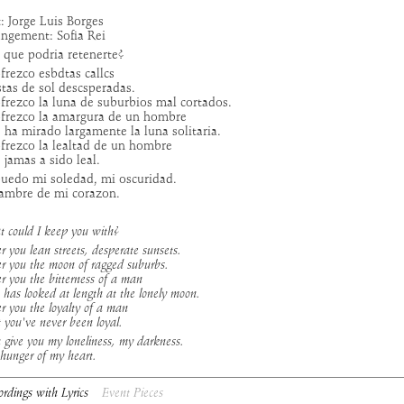
: Jorge Luis Borges
ngement: Sofia Rei
 que podria retenerte?
frezco esbdtas callcs
tas de sol descsperadas.
frezco la luna de suburbios mal cortados.
ofrezco la amargura de un hombre
ha mirado largamente la luna solitaria.
frezco la lealtad de un hombre
jamas a sido leal.
puedo mi soledad, mi oscuridad.
hambre de mi corazon.
 could I keep you with?
er you lean streets, desperate sunsets.
fer you the moon of ragged suburbs.
fer you the bitterness of a man
has looked at length at the lonely moon.
fer you the loyalty of a man
 you've never been loyal.
n give you my loneliness, my darkness.
hunger of my heart.
ordings with Lyrics
Event Pieces